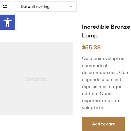
Abrir barra de herramientas
Incredible Bronze
Lamp
$
55.38
Quia enim voluptas
commodi ut
doloremque eos. Cum
eligendi ipsum est
dignissimos eaque
odit ea. Quod
aspernatur ut aut
voluptate.
Add to cart